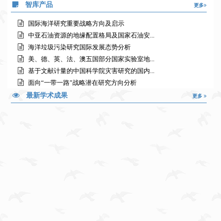
智库产品
更多
国际海洋研究重要战略方向及启示
中亚石油资源的地缘配置格局及国家石油安...
海洋垃圾污染研究国际发展态势分析
美、德、英、法、澳五国部分国家实验室地...
基于文献计量的中国科学院灾害研究的国内...
面向“一带一路”战略潜在研究方向分析
“一带一路”沿线国家空间地球信息领域发...
最新学术成果
更多
地球关键学科近年研究热点分析
国际任职科学家对促进本国科技发展的作用
2010-2016年国际极地研究SCI论文发文态势...