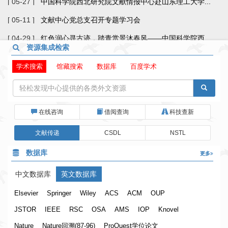
[ 05-27 ]
中国科学院西北研究院文献情报中心赴山东理工大学...
[ 05-11 ]
文献中心党总支召开专题学习会
[ 04-29 ]
红色润心寻古迹，踏青赏景沐春风——中国科学院西...
资源集成检索
学术搜索
馆藏搜索
数据库
百度学术
在线咨询
借阅查询
科技查新
文献传递
CSDL
NSTL
数据库
更多
中文数据库
英文数据库
Elsevier
Springer
Wiley
ACS
ACM
OUP
JSTOR
IEEE
RSC
OSA
AMS
IOP
Knovel
Nature
Nature回溯(87-96)
ProQuest学位论文