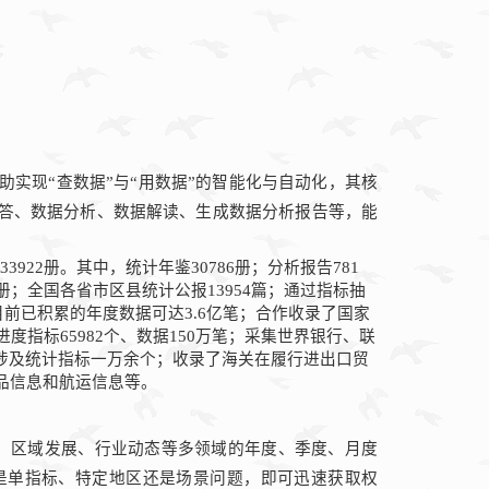
助实现“查数据”与“用数据”的智能化与自动化，其核
问答、数据分析、数据解读、生成数据分析报告等，能
33922
册。其中，统计年鉴
30786
册；分析报告
781
册；全国各省市区县统计公报
13954
篇；通过指标抽
目前已积累的年度数据可达
3.6
亿笔；合作收录了国家
进度指标
65982
个、数据
150
万笔；采集世界银行、联
涉及统计指标一万余个；收录了海关在履行进出口贸
品信息和航运信息等。
、区域发展、行业动态等多领域的年度、季度、月度
是单指标、特定地区还是场景问题，即可迅速获取权