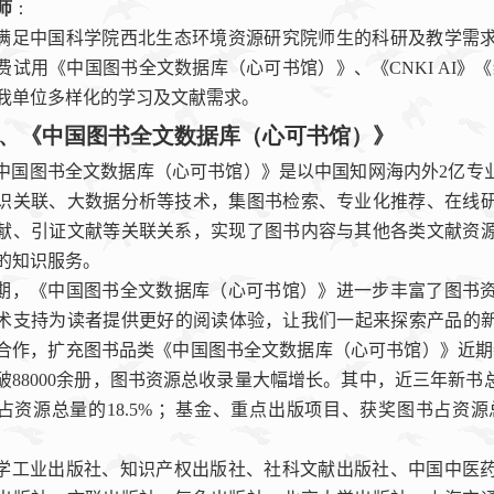
师
：
满足中国科学院西北生态环境资源研究院师生的科研及教学需
费试用
《中国图书全文数据库（心可书馆）》、《
CNKI AI
》《
我单位
多样化的
学习及
文献需求
。
、《中国图书全文数据库（心可书馆）》
中国图书全文数据库（心可书馆）》是以中国知网海内外
2
亿专
识关联、大数据分析等技术，集图书检索、专业化推荐、在线
献、引证文献等关联关系，实现了图书内容与其他各类文献资
的知识服务。
期，《中国图书全文数据库（心可书馆）》进一步丰富了图书
术支持为读者提供更好的阅读体验，让我们一起来探索产品的
合作，扩充图书品类《中国图书全文数据库（心可书馆）》近期
破
88000
余册，图书资源总收录量大幅增长。其中，近三年新书
占资源总量的
18.5%
；基金、重点出版项目、获奖图书占资源
学工业出版社、知识产权出版社、社科文献出版社、中国中医