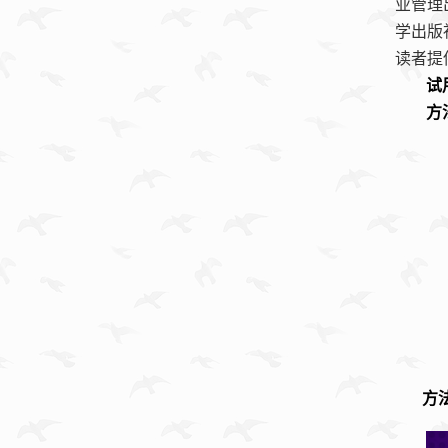
业管理
学出版
读者提
试
方
方