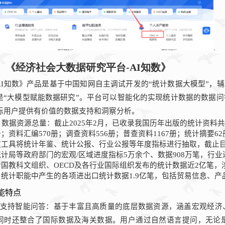
、《
经济社会大数据研究平台
-
AI
知数
》
I
知数》产品是基于中国知网自主调试开发的“统计数据大模型”，辅
是“大模型赋能数据研究”。平台可以智能化的实现统计数据的数据
标用户提供有价值的数据支持和洞察分析。
数据资源总量：
截止
2025
年
2
月，已收录我国历年出版的统计资料共
册；资料汇编
570
册；调查资料
556
册；普查资料
1167
册；统计摘要
62
取工具将统计年鉴、统计公报、行业公报等年度指标进行抽取，截止
统计局等政府部门的宏观
/
区域进度指标
5
万余个、数据
908
万笔，行业
合国教科文组织、
OECD
及各行业国际组织发布的统计数据近
2
亿笔，
易统计职能中产生的各项进出口统计数据
1.9
亿笔，包括贸易信息、产
能特点
支持智能问答：基于丰富且高质量的底层数据资源，涵盖宏观经济
同时还整合了国际数据及海关数据。用户通过自然语言提问，无论