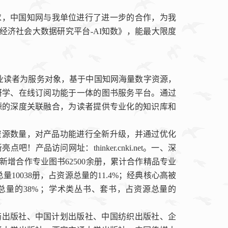
求
，中国知网与
我单位
进行了进一步的合作，为
我
经济社会大数据研究平台
-
AI
知数》
，能
最大限度
业读者为服务对象，基于中国知网海量数字资源，
研学、在线订阅功能于一体的图书服务平台。通过
源的深度关联融合，为读者提供专业化的知识库和
资源数量，对产品功能进行全新升级，并通过优化
新亮点吧！产品访问网址：
thinker.cnki.net
。一、深
新增合作专业图书
62500
余册，累计合作精品专业
总量
10038
册，占资源总量的
11.4%
；经典核心高被
总量的
38%
；学术类丛书、套书，占资源总量的
药出版社、中国计划出版社、中国纺织出版社、企