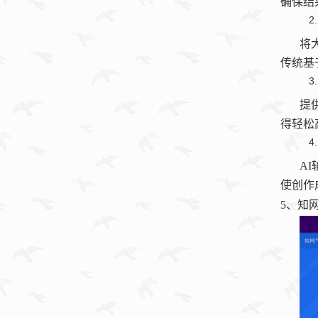
确保结
将
传统基
提
得轻松
AI
使创作
5
、知