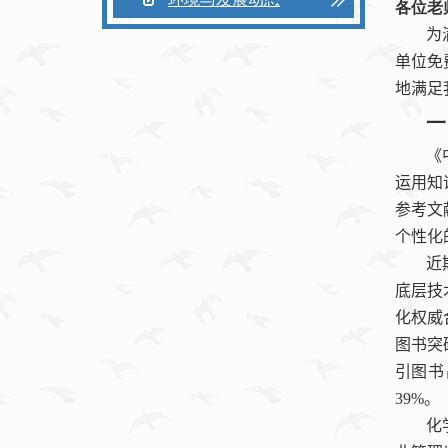
各位老
为
单位
免
地满足
一
《
运用知
参考文
个性化
近
底层技
化权威
图书突
引图书
39%
。
化