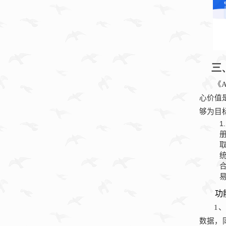
三
《
A
心价值
够为目
功
1
、
数据，