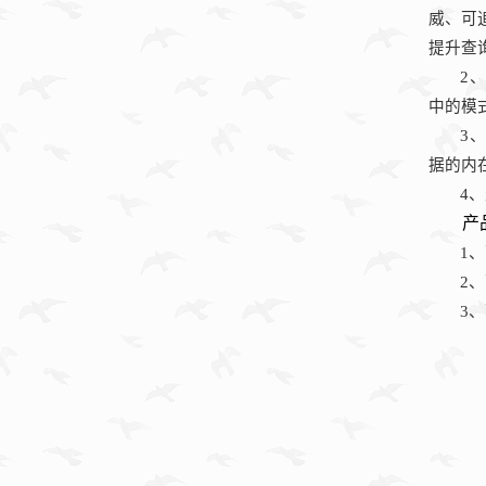
威、可
提升查
2
、
中的模
3
、
据的内
4
、
产
1
、
2
、
3
、