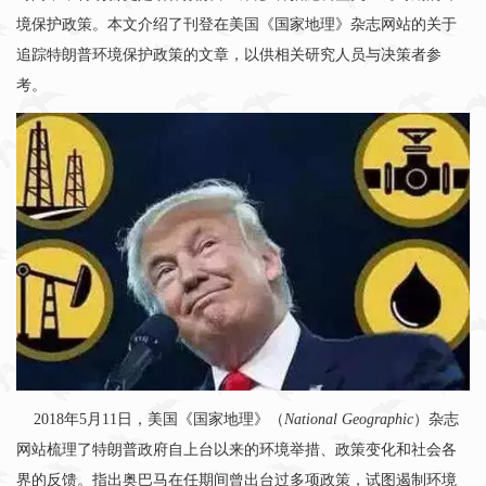
境保护政策。本文介绍了刊登在美国《国家地理》杂志网站的关于
追踪特朗普环境保护政策的文章，以供相关研究人员与决策者参
考。
2018
年
5
月
11
日，美国《国家地理》（
National Geographic
）杂志
网站梳理了特朗普政府自上台以来的环境举措、政策变化和社会各
界的反馈。指出奥巴马在任期间曾出台过多项政策，试图遏制环境