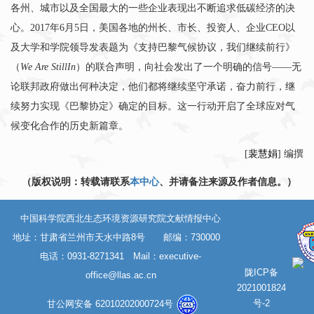
各州、城市以及全国最大的一些企业表现出不断追求低碳经济的决
心。
2017
年
6
月
5
日，美国各地的州长、市长、投资人、企业
CEO
以
及大学和学院领导发表题为《支持巴黎气候协议，我们继续前行》
（
We Are StillIn
）的联合声明，向社会发出了一个明确的信号——无
论联邦政府做出何种决定，他们都将继续坚守承诺，奋力前行，继
续努力实现《巴黎协定》确定的目标。这一行动开启了全球应对气
候变化合作的历史新篇章。
[
裴慧娟
] 编撰
（版权说明：转载请联系
本中心
、并请备注来源及作者信息。）
中国科学院西北生态环境资源研究院文献情报中心
地址：甘肃省兰州市天水中路8号 邮编：730000
电话：0931-8271341 Mail：
executive-
陇ICP备
office@llas.ac.cn
2021001824
号-2
甘公网安备 62010202000724号